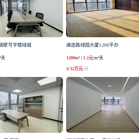
隔壁写字楼绿城
通途路绿园大厦1200平办
²天
1200
m² |
1.2
元/m²天
4.32万元
/月