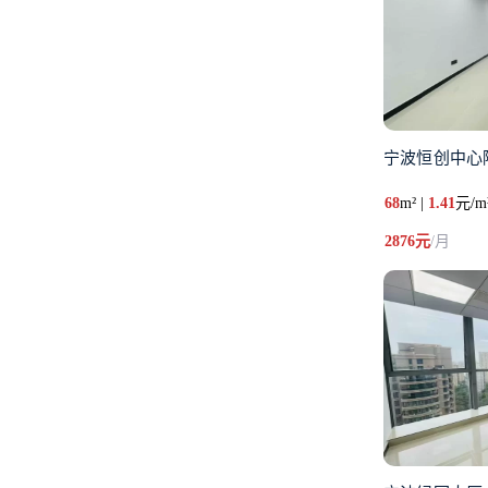
宁波恒创中心
68
m² |
1.41
元/m
2876元
/月