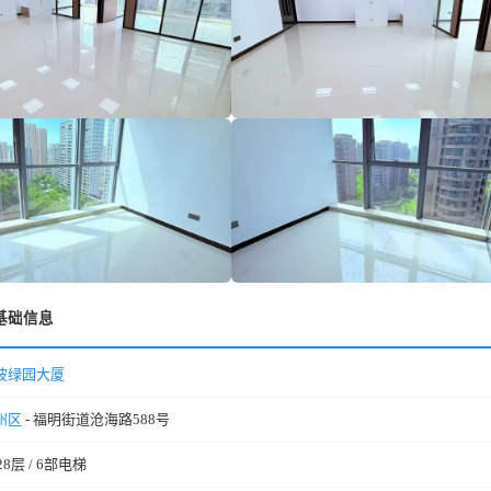
基础信息
波绿园大厦
州区
- 福明街道沧海路588号
28层 / 6部电梯