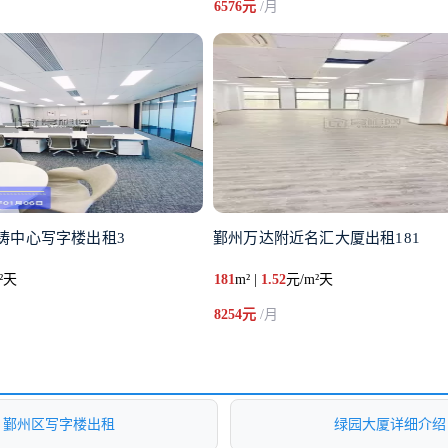
6576元
/月
铸中心写字楼出租3
鄞州万达附近名汇大厦出租181
²天
181
m² |
1.52
元/m²天
8254元
/月
鄞州区写字楼出租
绿园大厦详细介绍