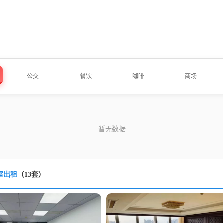
公交
餐饮
咖啡
商场
室出租
（13套）