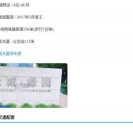
城物业 / 4元/㎡/月
绿城集团 / 2017年5月竣工
号线明珠路距离556米(步行7分钟)
炬大厦 - 公交站115米
园大厦停车费
交通配套