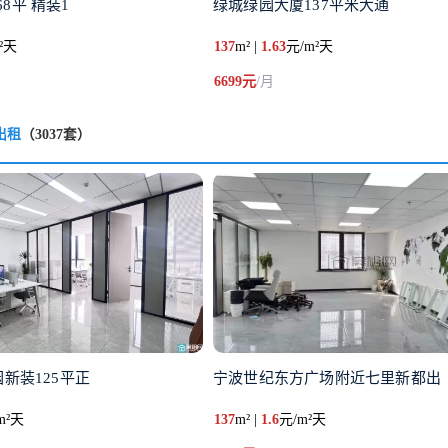
8平 精装1
绿城绿园大厦137平米大通
²天
137
m² |
1.63
元/m²天
6699元
/月
出租
（3037套）
园新装125平正
宁波世纪东方广场附近七里新都出
m²天
137
m² |
1.6
元/m²天