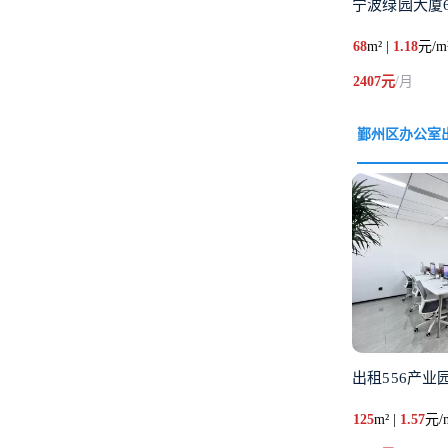
宁波绿园大厦6
68
m² |
1.18
元/m
2407元
/月
鄞州区办公室
出租556产业
125
m² |
1.57
元/