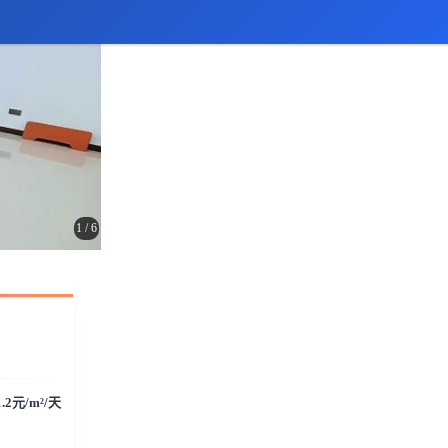
1
/
6
1.2元/m²/天