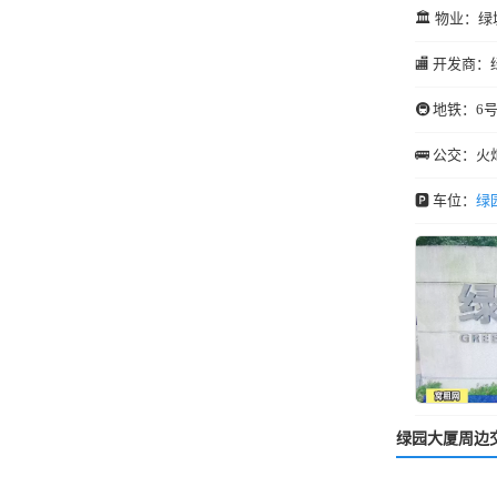
🏛️ 物业：绿
🏬 开发商：
🚇 地铁：6
🚌 公交：火
🅿️ 车位：
绿
绿园大厦周边