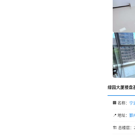
绿园大厦楼盘
🏢 名称：
宁
📍 地址：
鄞
🏗️ 总楼层：