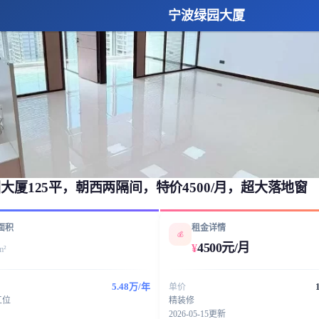
宁波绿园大厦
大厦125平，朝西两隔间，特价4500/月，超大落地窗
面积
租金详情
💰
4500元/月
¥
m²
5.48万/年
单价
工位
精装修
2026-05-15更新