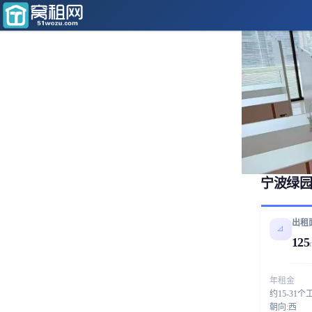
宁波绿园
出租
📐
125
年租金
约15-31个
朝向:西