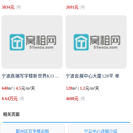
3834元
/月
2691元
/月
宁波高端写字楼新世界K11租赁
宁波会展中心大厦128平 单
640
m² |
4.5
元/m²天
128
m² |
1.2
元/m²天
8.64万元
/月
4608元
/月
相关页面
鄞州区写字楼出租
宁云中心详细介绍