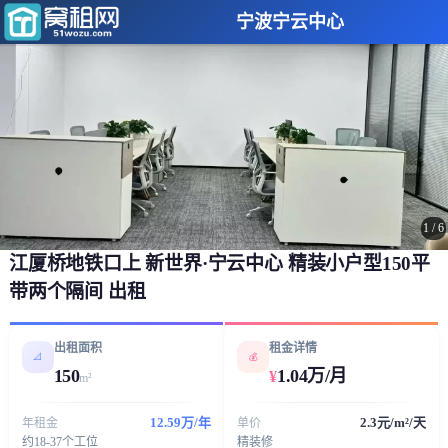
宁波宁云中心
1
/
6
江厦桥地铁口上 新世界·宁云中心 精装小户型150平
带两个隔间 出租
出租面积
租金详情
📐
💰
150
1.04万/月
¥
m²
12.59万/年
2.3元/m²/天
年租金
单价
约18-37个工位
精装修