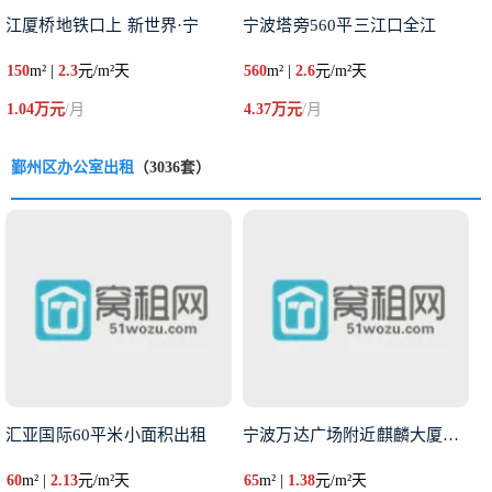
江厦桥地铁口上 新世界·宁
宁波塔旁560平三江口全江
150
m² |
2.3
元/m²天
560
m² |
2.6
元/m²天
1.04万元
/月
4.37万元
/月
鄞州区办公室出租
（3036套）
汇亚国际60平米小面积出租
宁波万达广场附近麒麟大厦：精装
60
m² |
2.13
元/m²天
65
m² |
1.38
元/m²天