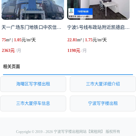
天一广场东门地铁口中农信大厦7
宁波5号线布政站附近凯德启望中
75
m² |
1.05
元/m²天
22.81
m² |
1.75
元/m²天
2363元
/月
1198元
/月
相关页面
海曙区写字楼出租
三市大厦详细介绍
三市大厦停车信息
宁波写字楼出租
Copyright © 2019 - 2026 宁波写字楼出租网站【窝租网】 版权所有