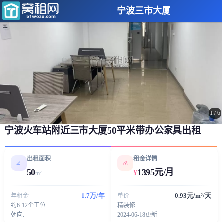
宁波三市大厦
1
/
6
宁波火车站附近三市大厦50平米带办公家具出租
出租面积
租金详情
📐
💰
50
1395元/月
¥
m²
1.7万/年
0.93元/m²/天
年租金
单价
约6-12个工位
精装修
朝向:
2024-06-18更新