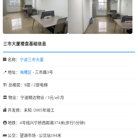
三市大厦楼盘基础信息
🏢 名称：
宁波三市大厦
📍 地址：
海曙区
- 三市路3号
🏗️ 总楼层：9层 / 2部电梯
🏛️ 物业：宁波精达物业 / 3元/㎡/月
🏬 开发商：未知 /2005年竣工
🚇 地铁：4号线兴宁桥西距离374米(步行5分钟)
🚌 公交：望湖市场 - 公交站194米