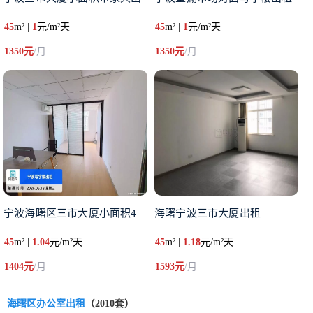
45
m² |
1
元/m²天
45
m² |
1
元/m²天
1350元
/月
1350元
/月
宁波海曙区三市大厦小面积4
海曙宁波三市大厦出租
45
m² |
1.04
元/m²天
45
m² |
1.18
元/m²天
1404元
/月
1593元
/月
海曙区办公室出租
（2010套）