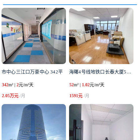
市中心三江口万豪中心 342平
海曙4号线地铁口长春大厦52平
342
m² |
2
元/m²天
52
m² |
1.02
元/m²天
2.05万元
/月
1591元
/月